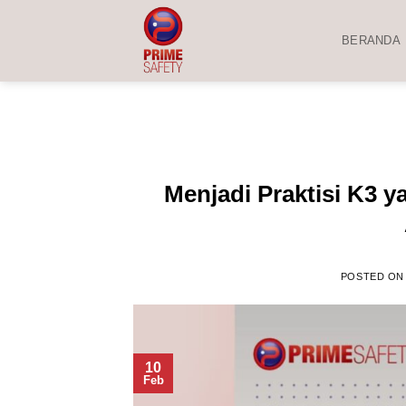
Skip
to
BERANDA
content
Menjadi Praktisi K3 
POSTED O
10
Feb