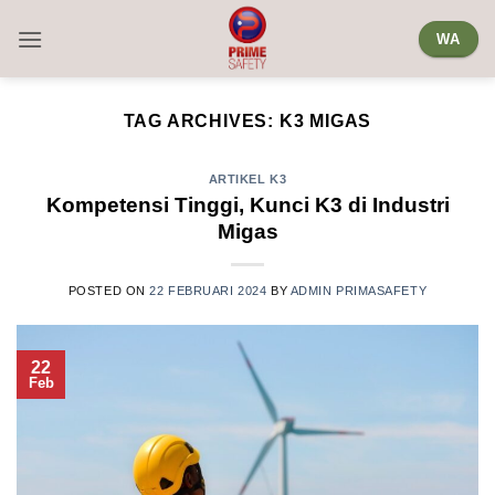
Skip
WA
to
content
TAG ARCHIVES:
K3 MIGAS
ARTIKEL K3
Kompetensi Tinggi, Kunci K3 di Industri
Migas
POSTED ON
22 FEBRUARI 2024
BY
ADMIN PRIMASAFETY
22
Feb