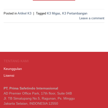
Posted in
Artikel K3
|
Tagged
K3 Migas
,
K3 Pertambangan
Leave a comment
TENTANG KAMI
Keunggulan
Lisensi
PT. Prima Safetindo Internasional
AD Premier Office Park, 17th floor, Suite 04B
Jl. TB Simatupang No.5, Ragunan, Ps. Minggu
Jakarta Selatan, INDONESIA 12550