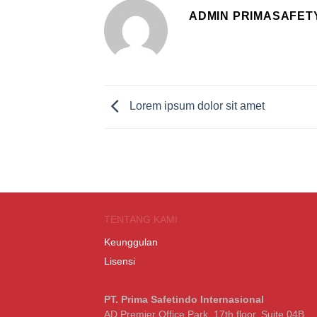
ADMIN PRIMASAFET
Lorem ipsum dolor sit amet
TENTANG KAMI
Keunggulan
Lisensi
PT. Prima Safetindo Internasional
AD Premier Office Park, 17th floor, Suite 04B