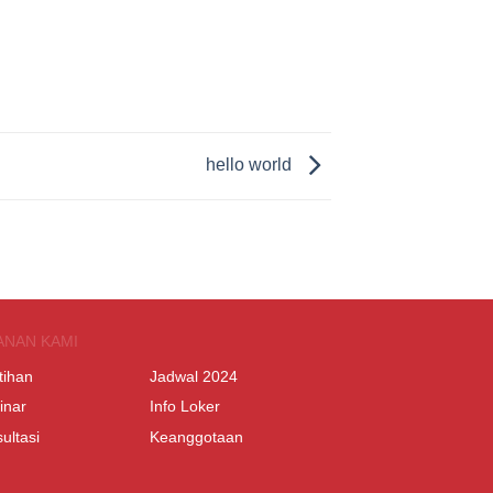
hello world
ANAN KAMI
tihan
Jadwal 2024
inar
Info Loker
ultasi
Keanggotaan