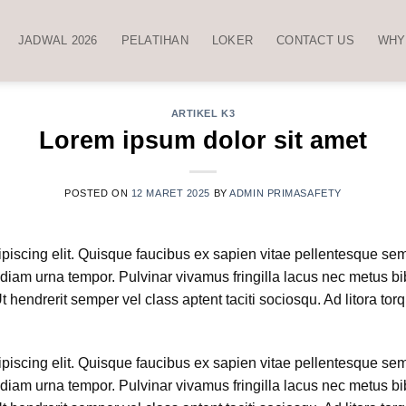
JADWAL 2026
PELATIHAN
LOKER
CONTACT US
WHY
ARTIKEL K3
Lorem ipsum dolor sit amet
POSTED ON
12 MARET 2025
BY
ADMIN PRIMASAFETY
iscing elit. Quisque faucibus ex sapien vitae pellentesque sem p
diam urna tempor. Pulvinar vivamus fringilla lacus nec metus b
hendrerit semper vel class aptent taciti sociosqu. Ad litora tor
iscing elit. Quisque faucibus ex sapien vitae pellentesque sem p
diam urna tempor. Pulvinar vivamus fringilla lacus nec metus b