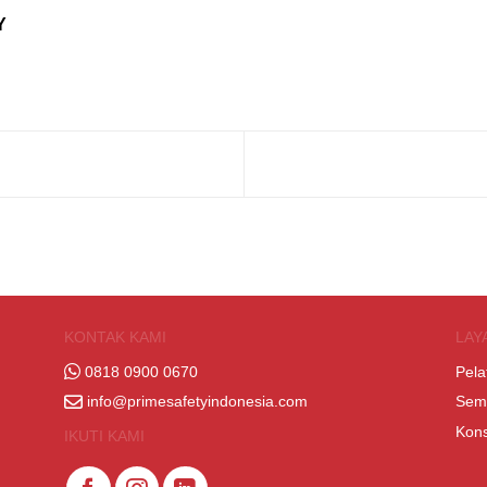
Y
KONTAK KAMI
LAY
0818 0900 0670
Pela
info@primesafetyindonesia.com
Sem
Kons
IKUTI KAMI