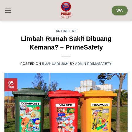
Skip
WA
to
content
ARTIKEL K3
Limbah Rumah Sakit Dibuang
Kemana? – PrimeSafety
POSTED ON
5 JANUARI 2024
BY
ADMIN PRIMASAFETY
05
Jan