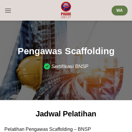
Skip
WA
to
content
Pengawas Scaffolding
Sertifikasi BNSP
Jadwal Pelatihan
Pelatihan Pengawas Scaffolding – BNSP