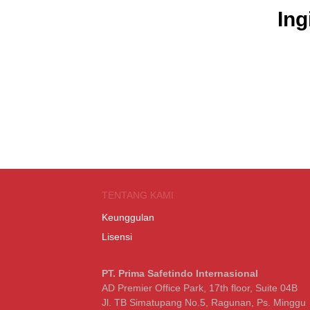
Ing
TENTANG KAMI
Keunggulan
Lisensi
PT. Prima Safetindo Internasional
AD Premier Office Park, 17th floor, Suite 04B
Jl. TB Simatupang No.5, Ragunan, Ps. Minggu