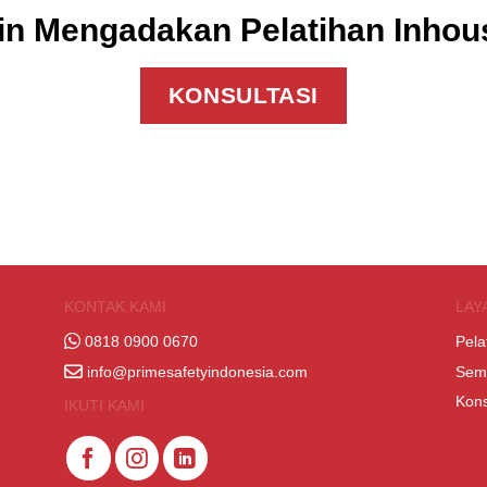
in Mengadakan Pelatihan Inho
KONSULTASI
KONTAK KAMI
LAY
0818 0900 0670
Pela
info@primesafetyindonesia.com
Sem
Kons
IKUTI KAMI