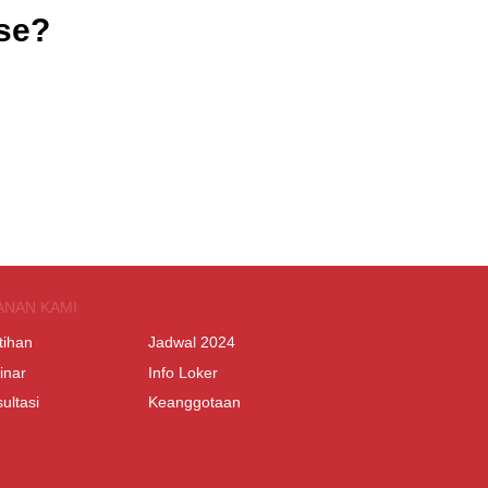
use?
ANAN KAMI
tihan
Jadwal 2024
inar
Info Loker
ultasi
Keanggotaan