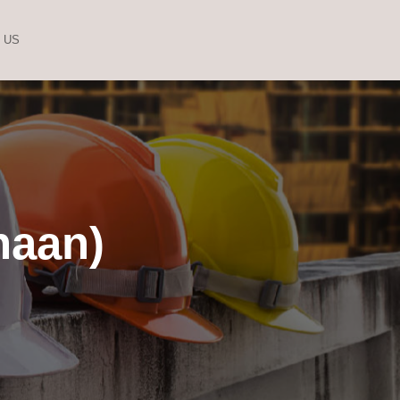
 US
haan)