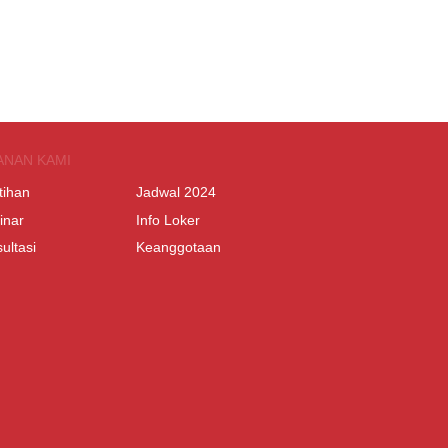
ANAN KAMI
tihan
Jadwal 2024
inar
Info Loker
ultasi
Keanggotaan