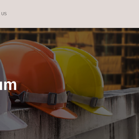
 US
um