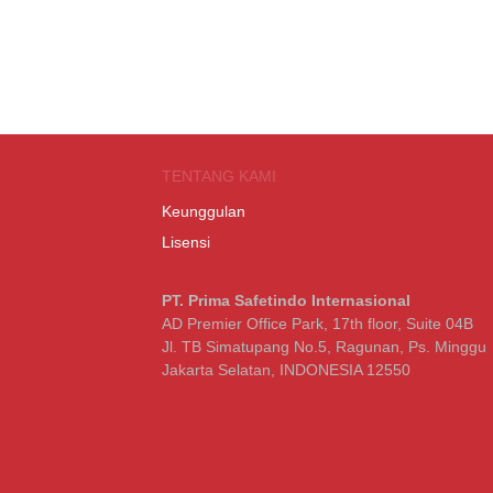
TENTANG KAMI
Keunggulan
Lisensi
PT. Prima Safetindo Internasional
AD Premier Office Park, 17th floor, Suite 04B
Jl. TB Simatupang No.5, Ragunan, Ps. Minggu
Jakarta Selatan, INDONESIA 12550